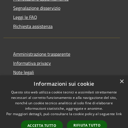
Segnalazione disservizio
Leggi le FAQ
Richiesta assistenza
Amministrazione trasparente
Informativa privacy
Note legali
×
Dichiarazione di accessibilità
Informazioni sui cookie
Questo sito web utilizza cookie tecnici e assimilati strettamente
necessari al corretto funzionamento e alla navigazione del sito,
nonché un cookie tecnico analitico al solo fine di elaborare
informazioni statistiche, aggregate e anonime.
RSS
Copyright © 2026 • Comune di
Per maggiori dettagli, può consultare la cookie policy al seguente
link
Accessibilità
San Teodoro • Powered by
Privacy
Municipium
Accesso
•
RIFIUTA TUTTO
ACCETTA TUTTO