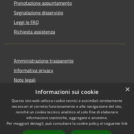
Prenotazione appuntamento
Segnalazione disservizio
Leggi le FAQ
Richiesta assistenza
Amministrazione trasparente
Informativa privacy
Note legali
×
Dichiarazione di accessibilità
Informazioni sui cookie
Questo sito web utilizza cookie tecnici e assimilati strettamente
necessari al corretto funzionamento e alla navigazione del sito,
nonché un cookie tecnico analitico al solo fine di elaborare
informazioni statistiche, aggregate e anonime.
RSS
Copyright © 2026 • Comune di
Per maggiori dettagli, può consultare la cookie policy al seguente
link
Accessibilità
San Teodoro • Powered by
Privacy
Municipium
Accesso