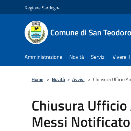
Salta al contenuto principale
Regione Sardegna
Comune di San Teodor
Amministrazione
Novità
Servizi
Vivere 
Home
>
Novità
>
Avvisi
>
Chiusura Ufficio An
Chiusura Ufficio
Messi Notificator