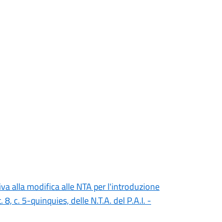
va alla modifica alle NTA per l'introduzione
. 8, c. 5-quinquies, delle N.T.A. del P.A.I. -