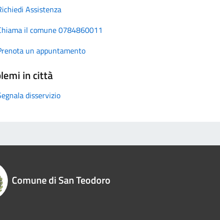
Richiedi Assistenza
Chiama il comune 0784860011
Prenota un appuntamento
lemi in città
Segnala disservizio
Comune di San Teodoro