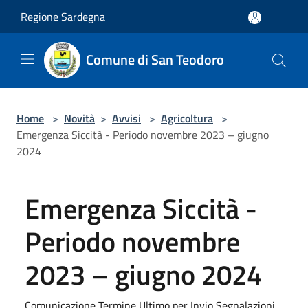
Salta al contenuto principale
Regione Sardegna
Comune di San Teodoro
Home
>
Novità
>
Avvisi
>
Agricoltura
>
Emergenza Siccità - Periodo novembre 2023 – giugno
2024
Emergenza Siccità -
Periodo novembre
2023 – giugno 2024
Comunicazione Termine Ultimo per Invio Segnalazioni