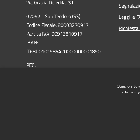
Via Grazia Deledda, 31
Segnalazi
07052 - San Teodoro (SS)
Leggi le 
Codice Fiscale: 80003270917
Richiesta
Partita IVA: 00913810917
IBAN:
IT68U0101585420000000001850
PEC:
protocollo@pec.comunesanteodoro.it
Centralino Unico: 0784860011
Questo sito 
alla navig
RSS
Accessibilità
Privacy
Cookie
Mappa de