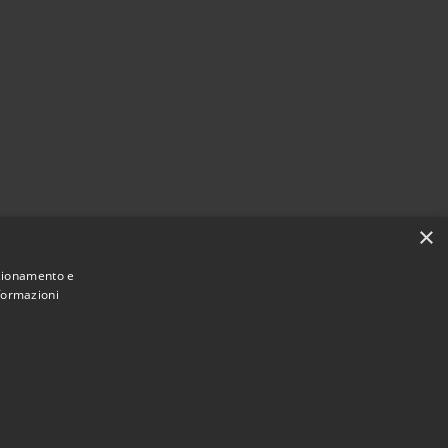
×
nzionamento e
nformazioni
Municipium
Accesso
mune di San Teodoro • Powered by
•
redazione