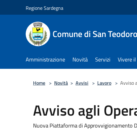
Salta al contenuto principale
Regione Sardegna
Comune di San Teodor
Amministrazione
Novità
Servizi
Vivere 
Home
>
Novità
>
Avvisi
>
Lavoro
>
Avviso 
Avviso agli Oper
Nuova Piattaforma di Approvvigionamento D