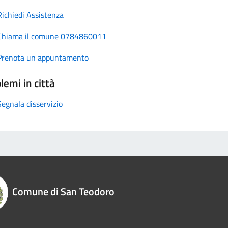
Richiedi Assistenza
Chiama il comune 0784860011
Prenota un appuntamento
lemi in città
Segnala disservizio
Comune di San Teodoro