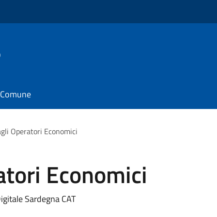
o
il Comune
agli Operatori Economici
atori Economici
igitale Sardegna CAT