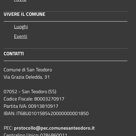
VIVERE IL COMUNE
Luoghi
Eventi
CONTATTI
Comune di San Teodoro
Via Grazia Deledda, 31
07052 - San Teodoro (SS)
Codice Fiscale: 80003270917
Partita IVA: 00913810917
IBAN: IT68U0101585420000000001850
PEC:
protocollo@pec.comunesanteodoro.it
Centralino Unico: 0784860011