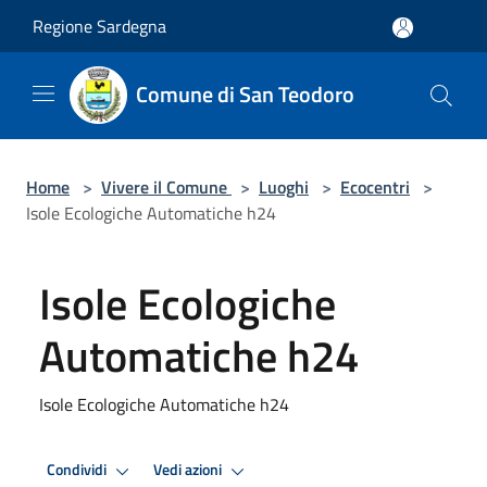
Salta al contenuto principale
Regione Sardegna
Comune di San Teodoro
Home
>
Vivere il Comune
>
Luoghi
>
Ecocentri
>
Isole Ecologiche Automatiche h24
Isole Ecologiche
Automatiche h24
Isole Ecologiche Automatiche h24
Condividi
Vedi azioni