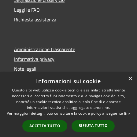
Leggi le FAQ
Richiesta assistenza
Amministrazione trasparente
Informativa privacy
Note legali
×
Dichiarazione di accessibilità
Informazioni sui cookie
Questo sito web utilizza cookie tecnici e assimilati strettamente
necessari al corretto funzionamento e alla navigazione del sito,
nonché un cookie tecnico analitico al solo fine di elaborare
informazioni statistiche, aggregate e anonime.
RSS
Copyright © 2026 • Comune di
Per maggiori dettagli, può consultare la cookie policy al seguente
link
Accessibilità
San Teodoro • Powered by
Privacy
Municipium
Accesso
•
RIFIUTA TUTTO
ACCETTA TUTTO
Cookie
redazione