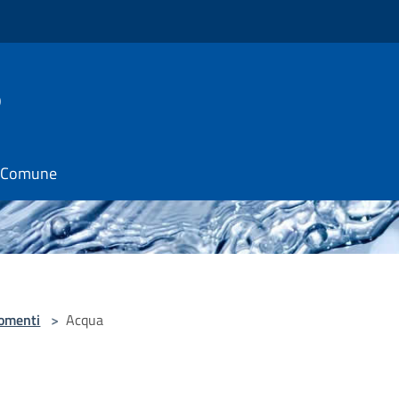
o
il Comune
omenti
>
Acqua