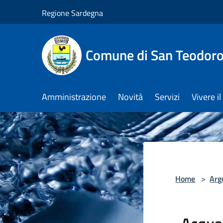
Salta al contenuto principale
Regione Sardegna
Comune di San Teodor
Amministrazione
Novità
Servizi
Vivere 
Home
>
Arg