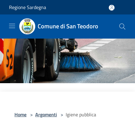
Salta al contenuto principale
Regione Sardegna
Comune di San Teodoro
Home
>
Argomenti
>
Igiene pubblica