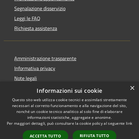
Segnalazione disservizio
Leggi le FAQ
Richiesta assistenza
Amministrazione trasparente
Informativa privacy
Note legali
×
Dichiarazione di accessibilità
Informazioni sui cookie
Questo sito web utilizza cookie tecnici e assimilati strettamente
necessari al corretto funzionamento e alla navigazione del sito,
nonché un cookie tecnico analitico al solo fine di elaborare
informazioni statistiche, aggregate e anonime.
RSS
Copyright © 2026 • Comune di
Per maggiori dettagli, può consultare la cookie policy al seguente
link
Accessibilità
San Teodoro • Powered by
Privacy
Municipium
Accesso
•
RIFIUTA TUTTO
ACCETTA TUTTO