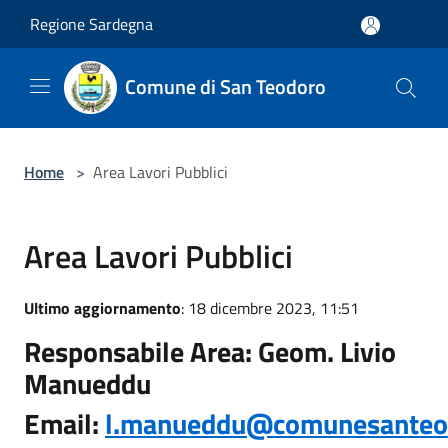
Salta al contenuto principale
Regione Sardegna
Comune di San Teodoro
Home
>
Area Lavori Pubblici
Area Lavori Pubblici
Ultimo aggiornamento
: 18 dicembre 2023, 11:51
Responsabile Area:
Geom. Livio
Manueddu
Email:
l.manueddu@comunesanteod