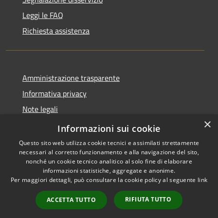
Leggi le FAQ
Richiesta assistenza
Amministrazione trasparente
Informativa privacy
Note legali
×
Dichiarazione di accessibilità
Informazioni sui cookie
Questo sito web utilizza cookie tecnici e assimilati strettamente
necessari al corretto funzionamento e alla navigazione del sito,
nonché un cookie tecnico analitico al solo fine di elaborare
informazioni statistiche, aggregate e anonime.
RSS
Copyright © 2026 • Comune di
Per maggiori dettagli, può consultare la cookie policy al seguente
link
Accessibilità
San Teodoro • Powered by
Privacy
Municipium
Accesso
•
RIFIUTA TUTTO
ACCETTA TUTTO
Cookie
redazione