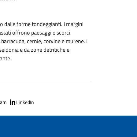
to dalle forme tondeggianti. I margini
stati offrono paesaggi e scorci
 barracuda, cernie, corvine e murene. I
oseidonia e da zone detritiche e
ante.
ram
LinkedIn