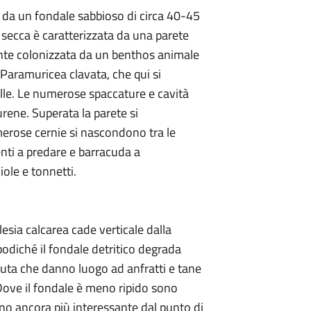
e da un fondale sabbioso di circa 40-45
a secca è caratterizzata da una parete
ente colonizzata da un benthos animale
i Paramuricea clavata, che qui si
lle. Le numerose spaccature e cavità
rene. Superata la parete si
erose cernie si nascondono tra le
enti a predare e barracuda a
ole e tonnetti.
alesia calcarea cade verticale dalla
podiché il fondale detritico degrada
duta che danno luogo ad anfratti e tane
Dove il fondale è meno ripido sono
no ancora più interessante dal punto di