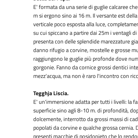
E' formata da una serie di guglie calcaree ch
m si ergono sino ai 16 m. Il versante est dell
verticale poco esposta alla luce, completam
su cui spiccano a partire dai 25m i ventagli d
presenta con delle splendide marezzature gia
danno rifugio a corvine, mostelle e grosse mu
raggiungono le guglie più profonde dove num
gorgonie. Fanno da cornice grossi dentici int
mezz'acqua, ma non è raro l'incontro con ricci
Tegghja Liscia.
E' un'immersione adatta per tutti i livelli: la f
superficie sino agli 8-10 m. di profondità, do
dolcemente, interrotto da grossi massi di ca
popolati da corvine e qualche grossa cernia. 
presenti macchie di posidonieto che lo rendo