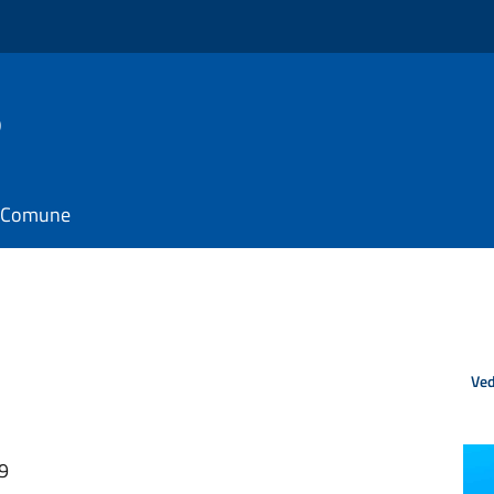
o
il Comune
Ved
39