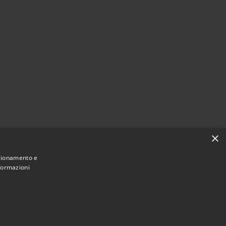
×
nzionamento e
nformazioni
Municipium
Accesso
mune di San Teodoro • Powered by
•