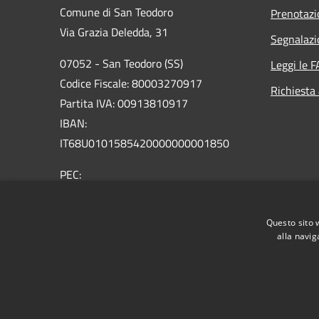
Comune di San Teodoro
Prenotaz
Via Grazia Deledda, 31
Segnalazi
07052 - San Teodoro (SS)
Leggi le 
Codice Fiscale: 80003270917
Richiesta
Partita IVA: 00913810917
IBAN:
IT68U0101585420000000001850
PEC:
protocollo@pec.comunesanteodoro.it
Centralino Unico: 0784860011
Questo sito 
alla navig
RSS
Accessibilità
Privacy
Cookie
Mappa de