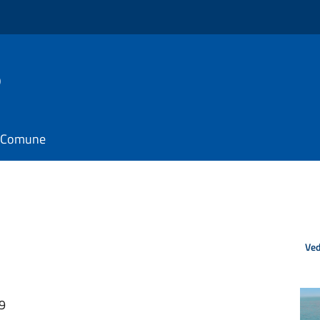
o
il Comune
Ved
29