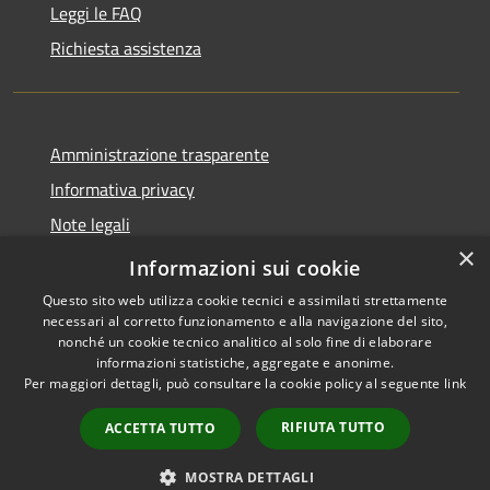
Leggi le FAQ
Richiesta assistenza
Amministrazione trasparente
Informativa privacy
Note legali
×
Dichiarazione di accessibilità
Informazioni sui cookie
Questo sito web utilizza cookie tecnici e assimilati strettamente
necessari al corretto funzionamento e alla navigazione del sito,
nonché un cookie tecnico analitico al solo fine di elaborare
informazioni statistiche, aggregate e anonime.
RSS
Copyright © 2026 • Comune di
Per maggiori dettagli, può consultare la cookie policy al seguente
link
Accessibilità
San Teodoro • Powered by
Privacy
Municipium
Accesso
•
RIFIUTA TUTTO
ACCETTA TUTTO
Cookie
redazione
Mappa del sito
MOSTRA DETTAGLI