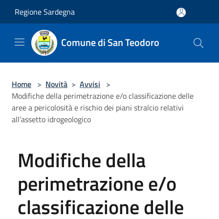
Salta al contenuto principale
Regione Sardegna
Comune di San Teodoro
Home
>
Novità
>
Avvisi
>
Modifiche della perimetrazione e/o classificazione delle
aree a pericolosità e rischio dei piani stralcio relativi
all’assetto idrogeologico
Modifiche della
perimetrazione e/o
classificazione delle