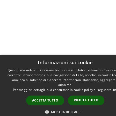
Informazioni sui cookie
Questo sito web utilizza cookie tecnici e assimilati strettamente necessa
corretto funzionamento e alla navigazione del sito, nonché un cookie te
analitico al solo fine di elaborare informazioni statistiche, aggregate
anonime.
Per maggiori dettagli, può consultare la cookie policy al seguente
li
RIFIUTA TUTTO
ACCETTA TUTTO
MOSTRA DETTAGLI