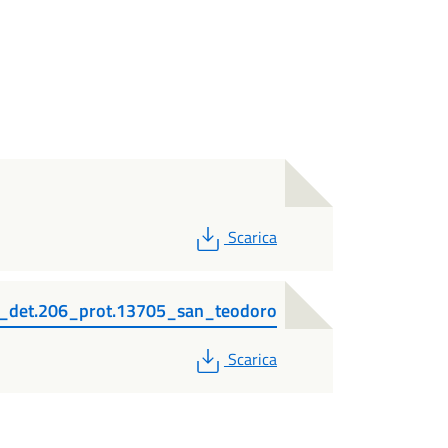
PDF
Scarica
3_det.206_prot.13705_san_teodoro
PDF
Scarica