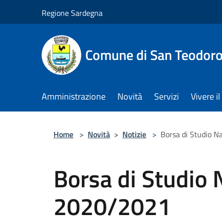
Salta al contenuto principale
Regione Sardegna
Comune di San Teodor
Amministrazione
Novità
Servizi
Vivere 
Home
>
Novità
>
Notizie
>
Borsa di Studio 
Borsa di Studio 
2020/2021