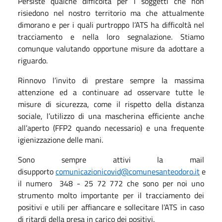
Persiste qualche difficoltà per i soggetti che non
risiedono nel nostro territorio ma che attualmente
dimorano e per i quali purtroppo l’ATS ha difficoltà nel
tracciamento e nella loro segnalazione. Stiamo
comunque valutando opportune misure da adottare a
riguardo.
Rinnovo l’invito
di
prestare
sempre
la massima
attenzione
e
d
a continuare ad osservare tutte le
misure di sicurezza, come il rispetto della distanza
sociale, l’utilizzo
di una mascherina efficiente
anche
all’apert
o
(FFP2 quando necessario)
e una frequente
igienizzazione delle mani.
Sono
sempre
attivi
la mail
di
supporto
comunicazionicovid@comunesanteodoro.it
e
il numero
348
-
25
72
772 che
sono
per noi
uno
strumento molto importante per il tracciamento dei
positivi e
utili
per affiancare e sollecitare l’ATS in caso
di ritardi della presa in carico dei positivi.