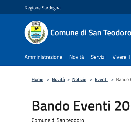
Salta al contenuto principale
Regione Sardegna
Comune di San Teodor
Amministrazione
Novità
Servizi
Vivere 
Home
>
Novità
>
Notizie
>
Eventi
>
Bando 
Bando Eventi 2
Comune di San teodoro