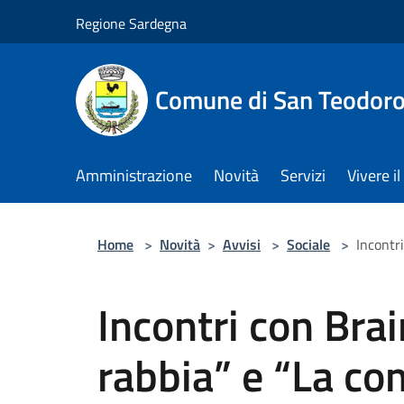
Salta al contenuto principale
Regione Sardegna
Comune di San Teodor
Amministrazione
Novità
Servizi
Vivere 
Home
>
Novità
>
Avvisi
>
Sociale
>
Incontr
Incontri con Brai
rabbia” e “La c