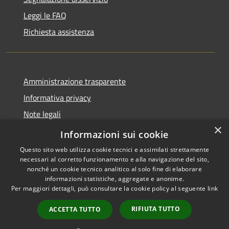
Leggi le FAQ
Richiesta assistenza
Amministrazione trasparente
Informativa privacy
Note legali
×
Dichiarazione di accessibilità
Informazioni sui cookie
Questo sito web utilizza cookie tecnici e assimilati strettamente
necessari al corretto funzionamento e alla navigazione del sito,
nonché un cookie tecnico analitico al solo fine di elaborare
informazioni statistiche, aggregate e anonime.
RSS
Copyright © 2026 • Comune di
Per maggiori dettagli, può consultare la cookie policy al seguente
link
Accessibilità
San Teodoro • Powered by
Privacy
Municipium
Accesso
•
RIFIUTA TUTTO
ACCETTA TUTTO
Cookie
redazione