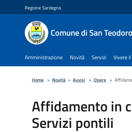
Salta al contenuto principale
Regione Sardegna
Comune di San Teodor
Amministrazione
Novità
Servizi
Vivere 
Home
>
Novità
>
Avvisi
>
Opere
>
Affidame
Affidamento in 
Servizi pontili