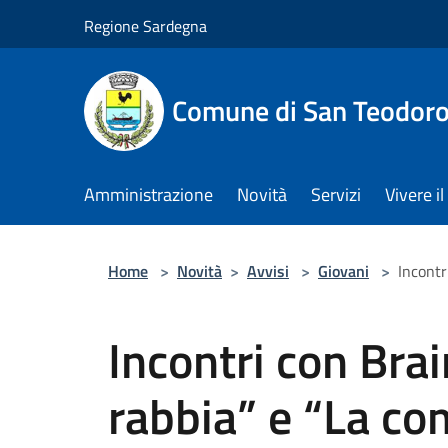
Salta al contenuto principale
Regione Sardegna
Comune di San Teodor
Amministrazione
Novità
Servizi
Vivere 
Home
>
Novità
>
Avvisi
>
Giovani
>
Incontr
Incontri con Brai
rabbia” e “La c