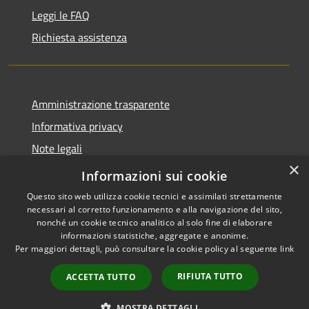
Leggi le FAQ
Richiesta assistenza
Amministrazione trasparente
Informativa privacy
Note legali
×
Dichiarazione di accessibilità
Informazioni sui cookie
Questo sito web utilizza cookie tecnici e assimilati strettamente
necessari al corretto funzionamento e alla navigazione del sito,
nonché un cookie tecnico analitico al solo fine di elaborare
informazioni statistiche, aggregate e anonime.
RSS
Copyright © 2026 • Comune di
Per maggiori dettagli, può consultare la cookie policy al seguente
link
Accessibilità
San Teodoro • Powered by
Privacy
Municipium
Accesso
•
RIFIUTA TUTTO
ACCETTA TUTTO
Cookie
redazione
Mappa del sito
MOSTRA DETTAGLI