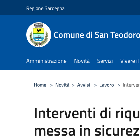
Salta al contenuto principale
Regione Sardegna
Comune di San Teodor
Amministrazione
Novità
Servizi
Vivere 
Home
>
Novità
>
Avvisi
>
Lavoro
>
Interven
Interventi di riq
messa in sicure