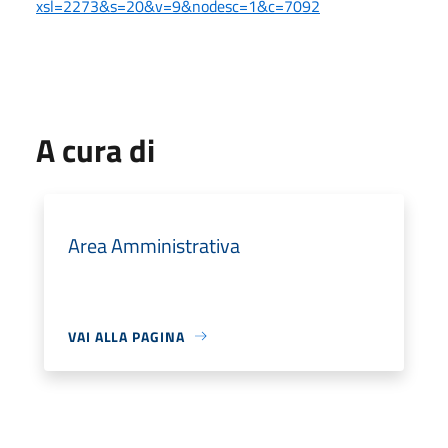
xsl=2273&s=20&v=9&nodesc=1&c=7092
A cura di
Area Amministrativa
VAI ALLA PAGINA