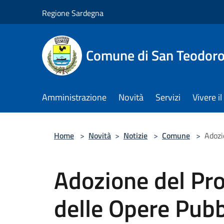
Salta al contenuto principale
Regione Sardegna
Comune di San Teodor
Amministrazione
Novità
Servizi
Vivere 
Home
>
Novità
>
Notizie
>
Comune
>
Adozi
Adozione del Pr
delle Opere Pubbl