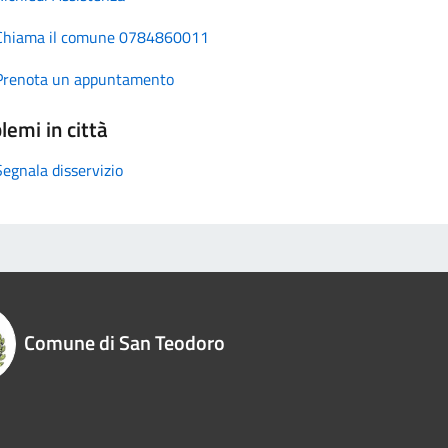
Chiama il comune 0784860011
Prenota un appuntamento
lemi in città
Segnala disservizio
Comune di San Teodoro