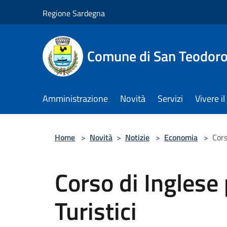
Salta al contenuto principale
Regione Sardegna
Comune di San Teodor
Amministrazione
Novità
Servizi
Vivere 
Home
>
Novità
>
Notizie
>
Economia
>
Cors
Corso di Inglese
Turistici