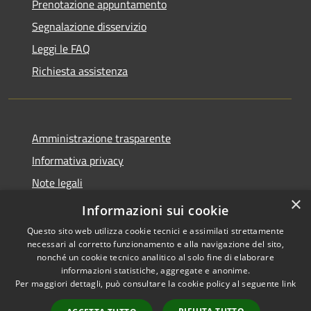
Prenotazione appuntamento
Segnalazione disservizio
Leggi le FAQ
Richiesta assistenza
Amministrazione trasparente
Informativa privacy
Note legali
×
Dichiarazione di accessibilità
Informazioni sui cookie
Questo sito web utilizza cookie tecnici e assimilati strettamente
necessari al corretto funzionamento e alla navigazione del sito,
nonché un cookie tecnico analitico al solo fine di elaborare
informazioni statistiche, aggregate e anonime.
RSS
Copyright © 2026 • Comune di
Per maggiori dettagli, può consultare la cookie policy al seguente
link
Accessibilità
San Teodoro • Powered by
Privacy
Municipium
Accesso
•