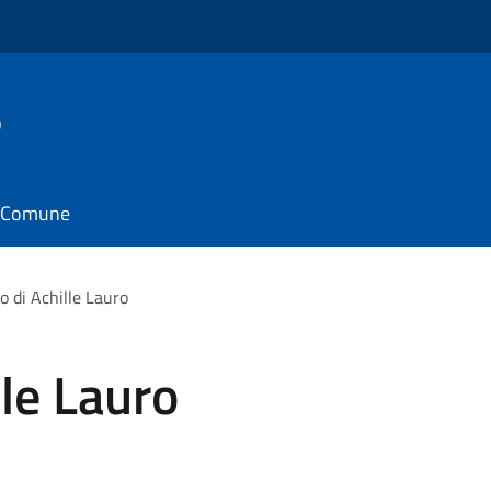
o
il Comune
o di Achille Lauro
lle Lauro