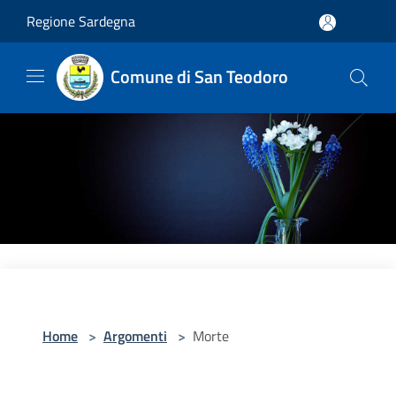
Salta al contenuto principale
Regione Sardegna
Comune di San Teodoro
Home
>
Argomenti
>
Morte