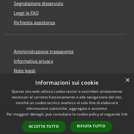
Segnalazione disservizio
Leggi le FAQ
Richiesta assistenza
Amministrazione trasparente
Informativa privacy
Note legali
×
Dichiarazione di accessibilità
Informazioni sui cookie
Questo sito web utilizza cookie tecnici e assimilati strettamente
necessari al corretto funzionamento e alla navigazione del sito,
nonché un cookie tecnico analitico al solo fine di elaborare
informazioni statistiche, aggregate e anonime.
RSS
Copyright © 2026 • Comune di
Per maggiori dettagli, può consultare la cookie policy al seguente
link
Accessibilità
San Teodoro • Powered by
Privacy
Municipium
Accesso
•
RIFIUTA TUTTO
ACCETTA TUTTO
Cookie
redazione