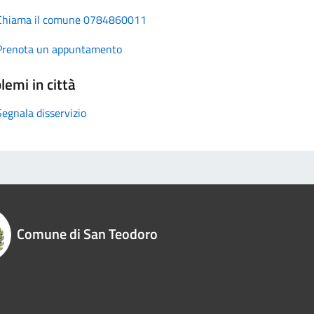
Chiama il comune 0784860011
Prenota un appuntamento
lemi in città
Segnala disservizio
Comune di San Teodoro