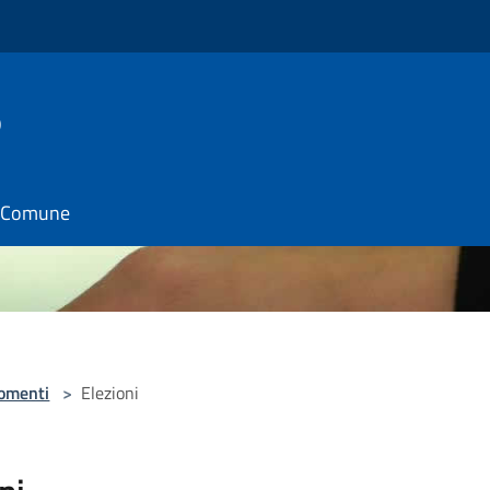
o
il Comune
omenti
>
Elezioni